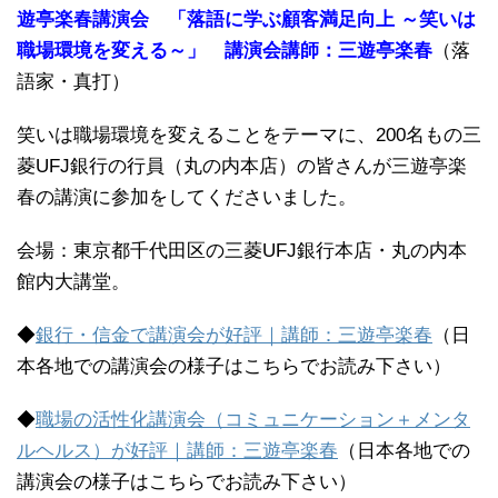
遊亭楽春講演会 「落語に学ぶ顧客満足向上 ～笑いは
職場環境を変える～」 講演会講師：三遊亭楽春
（落
語家・真打）
笑いは職場環境を変えることをテーマに、200名もの三
菱UFJ銀行の行員（丸の内本店）の皆さんが三遊亭楽
春の講演に参加をしてくださいました。
会場：東京都千代田区の三菱UFJ銀行本店・丸の内本
館内大講堂。
◆
銀行・信金で講演会が好評｜講師：三遊亭楽春
（日
本各地での講演会の様子はこちらでお読み下さい）
◆
職場の活性化講演会（コミュニケーション＋メンタ
ルヘルス）が好評｜講師：三遊亭楽春
（日本各地での
講演会の様子はこちらでお読み下さい）