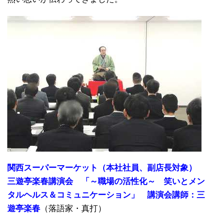
関西スーパーマーケット（本社社員、副店長対象）
三遊亭楽春講演会 「～職場の活性化～ 笑いとメン
タルヘルス＆コミュニケーション」 講演会講師：三
遊亭楽春
（落語家・真打）