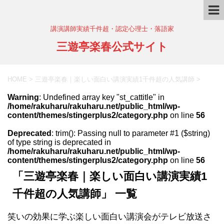
講演講師実績千件超・認定心理士・落語家
三遊亭楽春公式サイト
HOME
>
三遊亭楽春｜楽しい面白い講演実績1千件超の人気講師
>
Warning
: Undefined array key "st_cattitle" in
/home/rakuharu/rakuharu.net/public_html/wp-
content/themes/stingerplus2/category.php
on line
56
Deprecated
: trim(): Passing null to parameter #1 ($string)
of type string is deprecated in
/home/rakuharu/rakuharu.net/public_html/wp-
content/themes/stingerplus2/category.php
on line
56
「三遊亭楽春｜楽しい面白い講演実績1
千件超の人気講師」 一覧
笑いの効果に学ぶ楽しい面白い講演会がテレビ放送さ